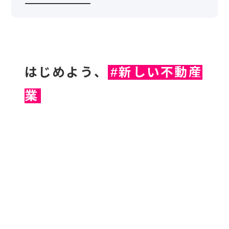
はじめよう、
#新しい不動産
業
分科会
全国
AKIYA Revolution 民泊パートナーシップ 空き家×
民泊
空き家を“収益事業”へ。 DXで「法令
×収支×立地」を 一気に整理する実践