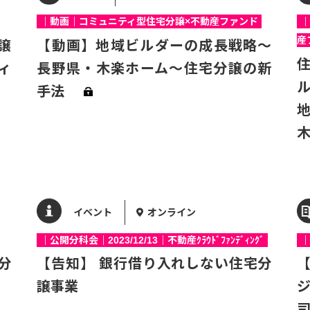
｜動画｜コミュニティ型住宅分譲×不動産ファンド
｜
産
譲
【動画】地域ビルダーの成長戦略～
ィ
長野県・木楽ホーム～住宅分譲の新
手法
木
イベント
オンライン
｜公開分科会｜2023/12/13｜不動産ｸﾗｳﾄﾞﾌｧﾝﾃﾞｨﾝｸﾞ
｜
分
【告知】 銀行借り入れしない住宅分
譲事業