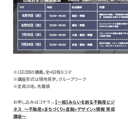
※1日2回の講義。全4日程８コマ
※講座形式は現地見学。グループワーク
※定員20名、先着順
お申し込みはコチラ→
【一般】みらいを創る不動産ビジ
ネス ～不動産×まちづくり×金融×デザイン×情報 育成
講座～